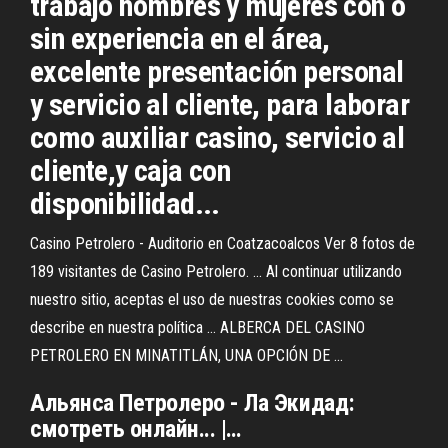
trabajo hombres y mujeres con o
sin experiencia en el área,
excelente presentación personal
y servicio al cliente, para laborar
como auxiliar casino, servicio al
cliente,y caja con
disponibilidad...
Casino Petrolero - Auditorio en Coatzacoalcos Ver 8 fotos de
189 visitantes de Casino Petrolero. ... Al continuar utilizando
nuestro sitio, aceptas el uso de nuestras cookies como se
describe en nuestra política ... ALBERCA DEL CASINO
PETROLERO EN MINATITLÁN, UNA OPCIÓN DE ...
Альянса
Петролеро
- Ла Экидад:
смотреть онлайн... |…