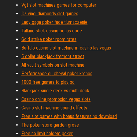
Vgt slot machines games for computer
Da vinci diamonds slot games
Lady gaga poker face tlumaczenie
Talking stick casino bonus code
Gold strike poker room rates
Buffalo casino slot machine m casino las vegas
5 dollar blackjack fremont street
All vault symbols on slot machine
Performance du cheval poker kronos
1000 free games to play pc
Blackjack single deck vs multi deck
Casino online promosion vegas slots
Casino slot machine sound effects
Free slot games with bonus features no download
The poker store garden grove
Free no limit holdem poker