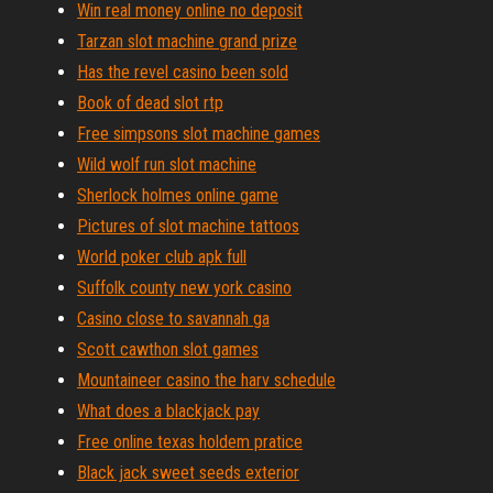
Win real money online no deposit
Tarzan slot machine grand prize
Has the revel casino been sold
Book of dead slot rtp
Free simpsons slot machine games
Wild wolf run slot machine
Sherlock holmes online game
Pictures of slot machine tattoos
World poker club apk full
Suffolk county new york casino
Casino close to savannah ga
Scott cawthon slot games
Mountaineer casino the harv schedule
What does a blackjack pay
Free online texas holdem pratice
Black jack sweet seeds exterior