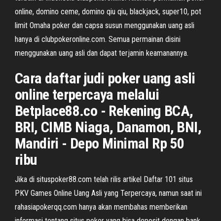
online, domino ceme, domino qiu qiu, blackjack, super10, pot
limit Omaha poker dan capsa susun menggunakan uang asli
hanya di clubpokeronline.com. Semua permainan disini
menggunakan uang asli dan dapat terjamin keamanannya.
Cara daftar judi poker uang asli
online terpercaya melalui
Betplace88.co - Rekening BCA,
BRI, CIMB Niaga, Danamon, BNI,
Mandiri - Depo Minimal Rp 50
ribu
Jika di situspoker88.com telah rilis artikel Daftar 101 situs
PKV Games Online Uang Asli yang Terpercaya, namun saat ini
rahasiapokerqq.com hanya akan membahas memberikan
informasi tentang situs poker yang bisa deposit dengan bank